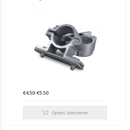
Prijsklasse:
€
4.50
-
€
5.50
€4.50
tot
€5.50
Opties Selecteren
Dit
product