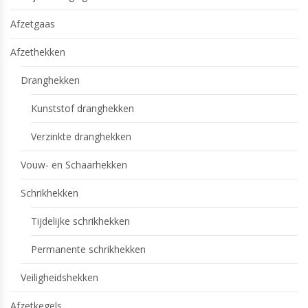
Afzetgaas
Afzethekken
Dranghekken
Kunststof dranghekken
Verzinkte dranghekken
Vouw- en Schaarhekken
Schrikhekken
Tijdelijke schrikhekken
Permanente schrikhekken
Veiligheidshekken
Afzetkegels