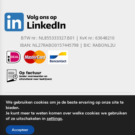
BTW nr.: NL855333327.B01 | KvK nr.: 63648210
IBAN: NL27RABO0157445798 | BIC: RABONL2U
We gebruiken cookies om je de beste ervaring op onze site te
bieden.
Copyright © 2023 Barrera B.V. Alle rechten voorbehouden.
Je kunt meer te weten komen over welke cookies we gebruiken
of ze uitschakelen in
settings
.
Accepteer