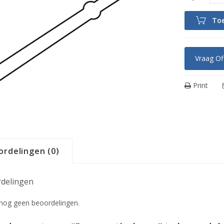
To
Vraag Of
Print
ordelingen (0)
delingen
n nog geen beoordelingen.