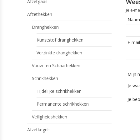
Wees
Afzetgaas
Je e-ma
Afzethekken
Naam
Dranghekken
Kunststof dranghekken
E-mail
Verzinkte dranghekken
Vouw- en Schaarhekken
Mijn n
Schrikhekken
Je wa
Tijdelijke schrikhekken
Je be
Permanente schrikhekken
Veiligheidshekken
Afzetkegels