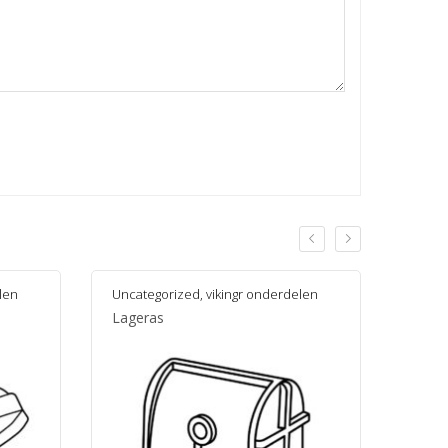
len
Uncategorized
,
vikingr onderdelen
Uncat
Lageras
Heen