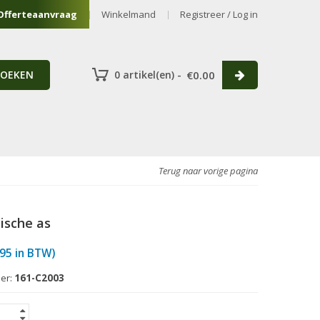
Offerteaanvraag
Winkelmand
Registreer / Log in
ZOEKEN
0 artikel(en) -
€
0.00
Terug naar vorige pagina
ische as
.95
in BTW)
er:
161-C2003