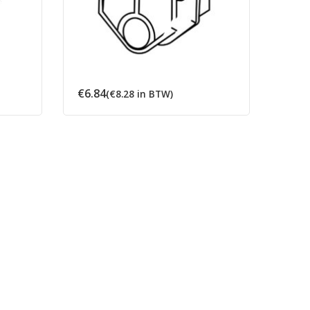
€
6.84
€
17.
(
€
8.28
in BTW)