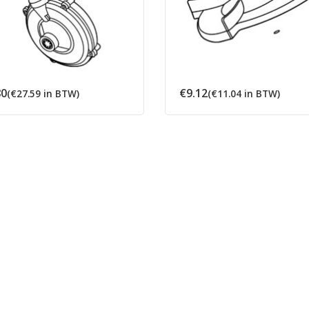
80
€
9.12
(
€
27.59
in BTW)
(
€
11.04
in BTW)