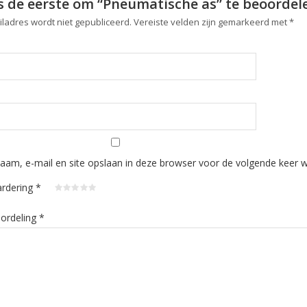
 de eerste om “Pneumatische as” te beoordel
iladres wordt niet gepubliceerd.
Vereiste velden zijn gemarkeerd met
*
aam, e-mail en site opslaan in deze browser voor de volgende keer wa
ardering
*
oordeling
*