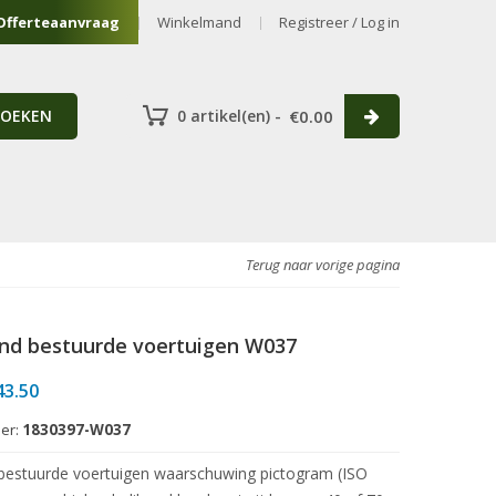
Offerteaanvraag
Winkelmand
Registreer / Log in
ZOEKEN
0 artikel(en) -
€
0.00
Terug naar vorige pagina
nd bestuurde voertuigen W037
Prijsklasse:
43.50
€24.50
er:
1830397-W037
tot
€43.50
bestuurde voertuigen waarschuwing pictogram (ISO