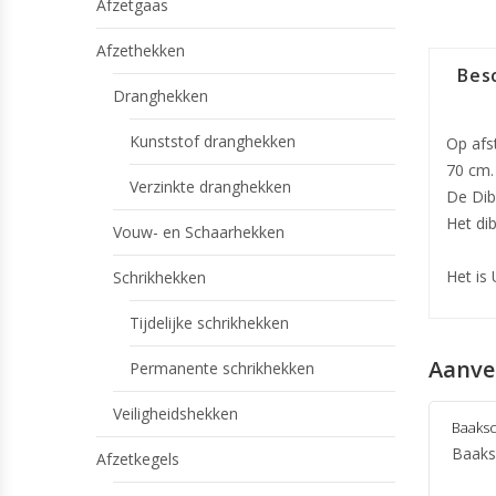
Afzetgaas
Afzethekken
Besc
Dranghekken
Kunststof dranghekken
Op afs
70 cm.
Verzinkte dranghekken
De Dib
Het dib
Vouw- en Schaarhekken
Het is
Schrikhekken
Tijdelijke schrikhekken
Aanve
Permanente schrikhekken
Veiligheidshekken
Baaksc
Baaksc
Afzetkegels