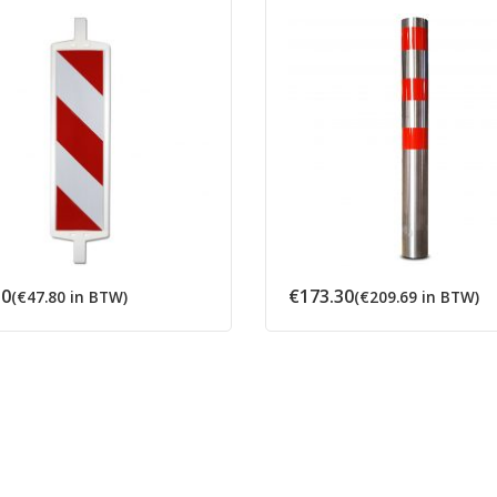
50
€
173.30
(
€
47.80
in BTW)
(
€
209.69
in BTW)