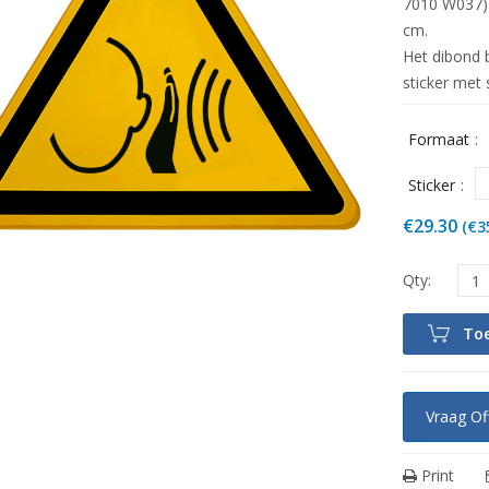
7010 W037) 
cm.
Het dibond b
sticker met 
Formaat
Sticker
€
29.30
(
€
3
To
Vraag Of
Print