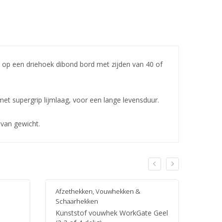
op een driehoek dibond bord met zijden van 40 of
 met supergrip lijmlaag, voor een lange levensduur.
 van gewicht.
Afzethekken
,
Vouwhekken &
Afzet
Schaarhekken
werkp
Kunststof vouwhek WorkGate Geel
Kegel