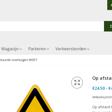
Magazijn
Parkeren
Verkeersborden
stuurde voertuigen W037
Op afsta
€
24.50
-
€
Artikelnumm
Op afstand 