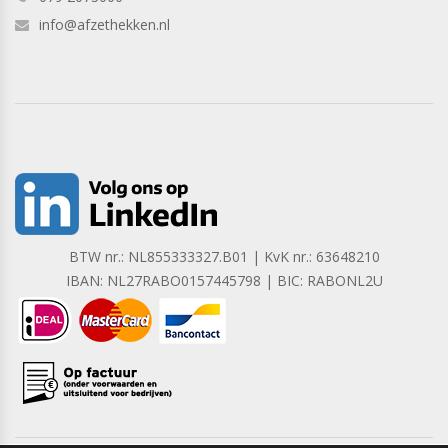
info@afzethekken.nl
BTW nr.: NL855333327.B01 | KvK nr.: 63648210
IBAN: NL27RABO0157445798 | BIC: RABONL2U