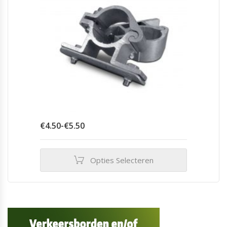
Prijsklasse:
€
4.50
-
€
5.50
€4.50
tot
€5.50
Opties Selecteren
Dit
product
heeft
meerdere
variaties.
Deze