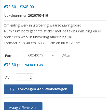
Prijsklasse:
€
73.50
-
€
245.00
€73.50
Artikelnummer:
2020705-J16
tot
€245.00
Omleiding werk in uitvoering waarschuwingsbord
Aluminium bord geprinte sticker met de tekst Omleiding en er
onder een werk in uitvoering afbeelding J16.
Formaat 60 x 40 cm, 60 x 90 cm en 80 x 120 cm.
Formaat
Wissen
€
73.50
(
€
88.94
in BTW)
Toevoegen Aan Winkelwagen
Vraag Offerte Aan