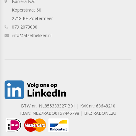
Barrera B.V.
Koperstraat 60
2718 RE Zoetermeer
079 2073000
info@afzethekken.nl
BTW nr.: NL855333327.B01 | KvK nr.: 63648210
IBAN: NL27RABO0157445798 | BIC: RABONL2U