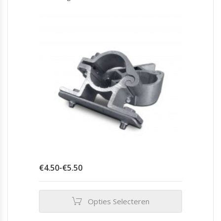
Prijsklasse:
€
4.50
-
€
5.50
€4.50
tot
€5.50
Opties Selecteren
Dit