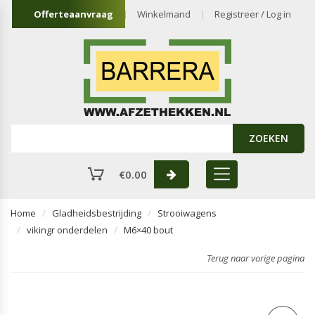
Offerteaanvraag
Winkelmand
Registreer / Log in
ZOEKEN
€
0.00
Home
Gladheidsbestrijding
Strooiwagens
vikingr onderdelen
M6×40 bout
Terug naar vorige pagina