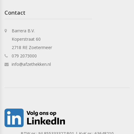
Contact
Barrera B.V.
Koperstraat 60
2718 RE Zoetermeer
079 2073000
info@afzethekken.nl
BTW nr.: NL855333327.B01 | KvK nr.: 63648210