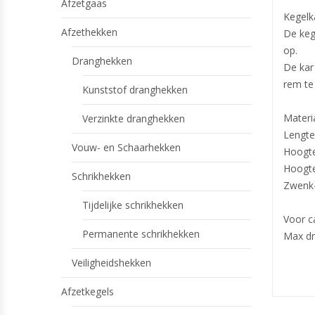
Afzetgaas
Kegelk
Afzethekken
De keg
op.
Dranghekken
De kar
rem te
Kunststof dranghekken
Materia
Verzinkte dranghekken
Lengte
Vouw- en Schaarhekken
Hoogte
Hoogte
Schrikhekken
Zwenk-
Tijdelijke schrikhekken
Voor c
Permanente schrikhekken
Max dr
Veiligheidshekken
Afzetkegels