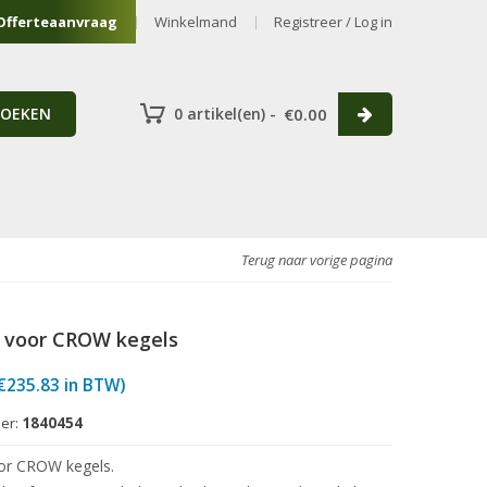
Offerteaanvraag
Winkelmand
Registreer / Log in
ZOEKEN
0 artikel(en) -
€
0.00
Terug naar vorige pagina
 voor CROW kegels
€
235.83
in BTW)
er:
1840454
or CROW kegels.