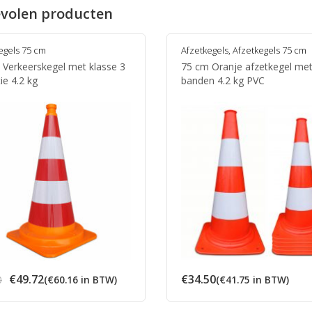
volen producten
egels 75 cm
Afzetkegels
,
Afzetkegels 75 cm
 Verkeerskegel met klasse 3
75 cm Oranje afzetkegel met
tie 4.2 kg
banden 4.2 kg PVC
Oorspronkelijke
Huidige
€
49.72
€
34.50
0
(
€
60.16
in BTW)
(
€
41.75
in BTW)
prijs
prijs
was:
is: