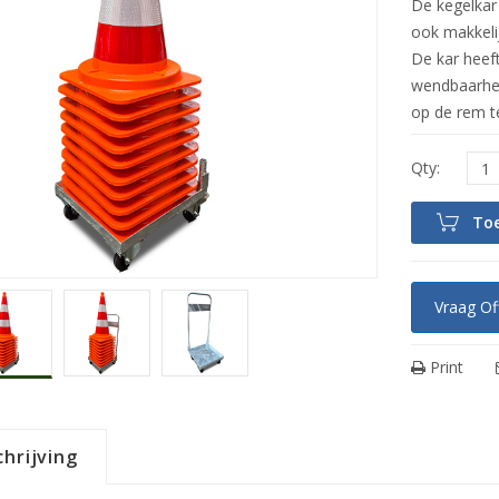
De kegelkar
ook makkelij
De kar heef
wendbaarhei
op de rem t
To
Vraag Of
Print
hrijving