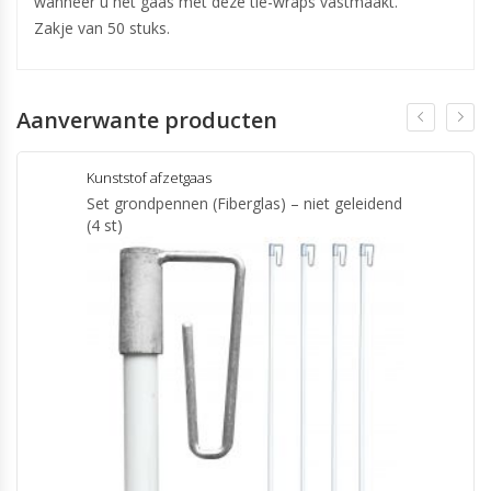
wanneer u het gaas met deze tie-wraps vastmaakt.
Zakje van 50 stuks.
Aanverwante producten
Kunststof afzetgaas
Set grondpennen (Fiberglas) – niet geleidend
(4 st)