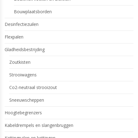
Bouwplaatsborden
Desinfectiezuilen
Flexpalen
Gladheidsbestrijding
Zoutkisten
Strooiwagens
Co2-neutraal strooizout
Sneeuwscheppen
Hoogtebegrenzers
Kabeldrempels en slangenbruggen
Kettingpalen en kettingen