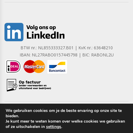
BTW nr.: NL855333327.B01 | KvK nr.: 63648210
IBAN: NL27RABO0157445798 | BIC: RABONL2U
We gebruiken cookies om je de beste ervaring op onze site te
bieden.
Copyright © 2023 Barrera B.V. Alle rechten voorbehouden.
Je kunt meer te weten komen over welke cookies we gebruiken
of ze uitschakelen in
settings
.