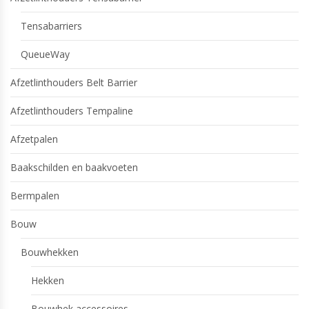
Tensabarriers
QueueWay
Afzetlinthouders Belt Barrier
Afzetlinthouders Tempaline
Afzetpalen
Baakschilden en baakvoeten
Bermpalen
Bouw
Bouwhekken
Hekken
Bouwhek accessoires