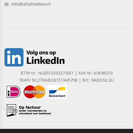
info@afzethekken.nl
BTW nr.: NL855333327.B01 | KvK nr.: 63648210
IBAN: NL27RABO0157445798 | BIC: RABONL2U