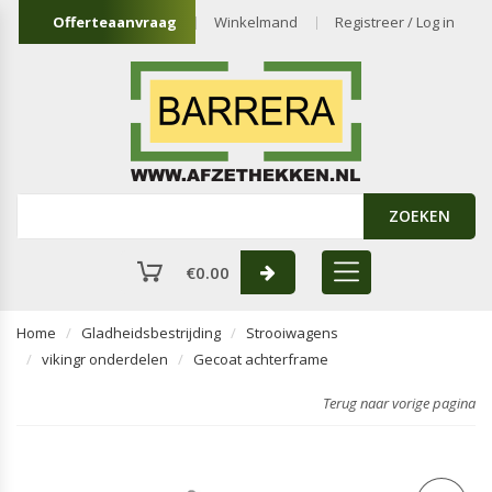
Offerteaanvraag
Winkelmand
Registreer / Log in
ZOEKEN
€
0.00
Home
Gladheidsbestrijding
Strooiwagens
vikingr onderdelen
Gecoat achterframe
Terug naar vorige pagina