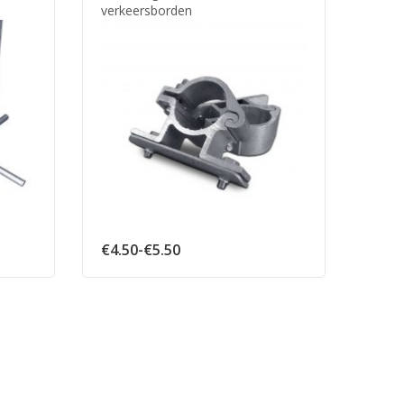
verkeersborden
:
Prijsklasse:
€
4.50
-
€
5.50
€4.50
tot
€5.50