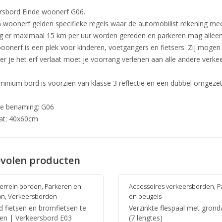
rsbord Einde woonerf G06.
 woonerf gelden specifieke regels waar de automobilist rekening m
 er maximaal 15 km per uur worden gereden en parkeren mag alleen 
oonerf is een plek voor kinderen,
voetgangers
en fietsers. Zij mogen 
r je het erf verlaat moet je voorrang verlenen aan alle andere verk
uminium bord is voorzien van klasse 3 reflectie en een dubbel omgeze
ële benaming: G06
at: 40x60cm
volen producten
terrein borden
,
Parkeren en
Accessoires verkeersborden
,
P
an
,
Verkeersborden
en beugels
d fietsen en bromfietsen te
Verzinkte flespaal met grond
sen | Verkeersbord E03
(7 lengtes)