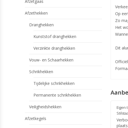
Afzetgaas
Verkee
Afzethekken
Op een
Zo mag
Dranghekken
Het wo
Wannee
Kunststof dranghekken
Dit al
Verzinkte dranghekken
Vouw- en Schaarhekken
Offici
Forma
Schrikhekken
Tijdelijke schrikhekken
Aanbe
Permanente schrikhekken
Veiligheidshekken
Eigen 
Stilsta
Afzetkegels
Verbo
plaat