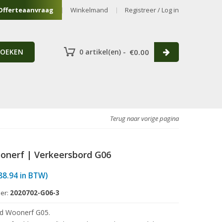
Offerteaanvraag
Winkelmand
Registreer / Log in
ZOEKEN
0 artikel(en) -
€
0.00
Terug naar vorige pagina
onerf | Verkeersbord G06
88.94
in BTW)
er:
2020702-G06-3
rd Woonerf G05.