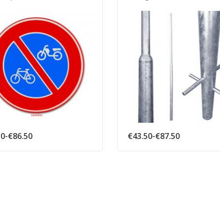
Prijsklasse:
Prijsklasse
50
-
€
86.50
€
43.50
-
€
87.50
€66.50
€43.50
tot
tot
€86.50
€87.50