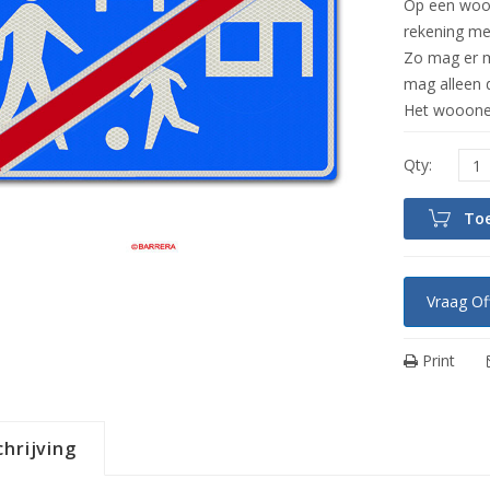
Op een woon
rekening m
Zo mag er m
mag alleen 
Het woooner
To
Vraag Of
Print
hrijving