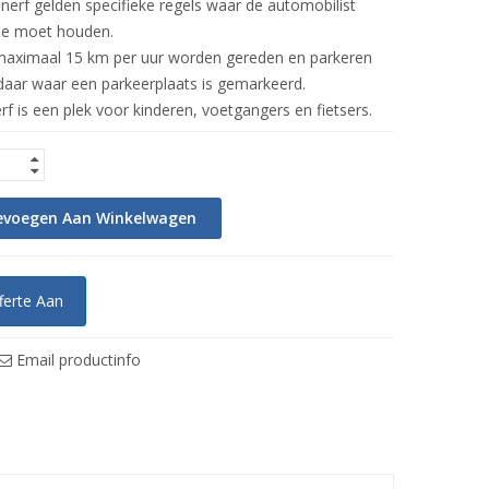
erf gelden specifieke regels waar de automobilist
ee moet houden.
aximaal 15 km per uur worden gereden en parkeren
daar waar een parkeerplaats is gemarkeerd.
f is een plek voor kinderen,
voetgangers
en fietsers.
evoegen Aan Winkelwagen
ferte Aan
Email productinfo