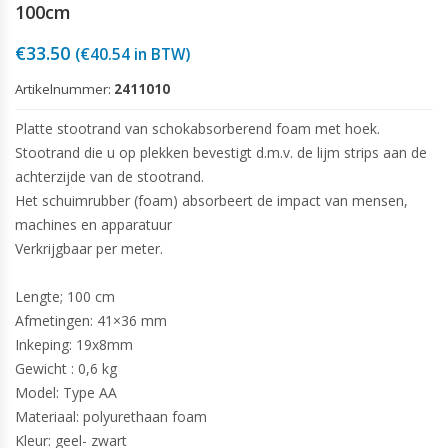
100cm
€
33.50
(
€
40.54
in BTW)
Artikelnummer:
2411010
Platte stootrand van schokabsorberend foam met hoek.
Stootrand die u op plekken bevestigt d.m.v. de lijm strips aan de
achterzijde van de stootrand.
Het schuimrubber (foam) absorbeert de impact van mensen,
machines en apparatuur
Verkrijgbaar per meter.
Lengte; 100 cm
Afmetingen: 41×36 mm
Inkeping: 19x8mm
Gewicht : 0,6 kg
Model: Type AA
Materiaal: polyurethaan foam
Kleur: geel- zwart