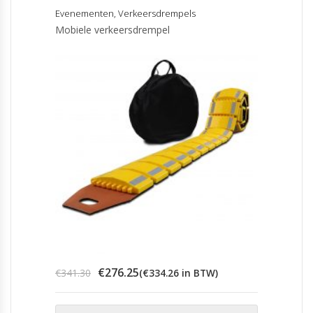
Evenementen
,
Verkeersdrempels
Mobiele verkeersdrempel
Oorspronkelijke
Huidige
€
276.25
€
341.30
(
€
334.26
in BTW)
prijs
prijs
was:
is: