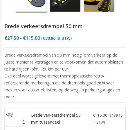
Brede verkeersdrempel 50 mm
Prijsklasse:
€
27.50
-
€
115.00
(
€
30.86
in BTW)
€27.50
tot
€115.00
Brede verkeersdrempel van 50 mm hoog, om verkeer op de
juiste manier te vertragen en te voorkomen dat automobilisten
te hard rijden (plm. 15t km per uur).
Elke deel wordt geleverd met thermoplastische retro-
reflecterende markeringen die de drempels goed zichtbaar
maken voor automobilisten, op de weg, in parkeergarages en
meer.
Brede verkeersdrempel 50
€
115.00
(
€
139.15
mm tussendeel
in BTW)