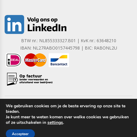
BTW nr.: NL855333327.B01 | KvK nr.: 63648210
IBAN: NL27RABO0157445798 | BIC: RABONL2U
We gebruiken cookies om je de beste ervaring op onze site te
bieden.
Copyright © 2023 Barrera B.V. Alle rechten voorbehouden.
Je kunt meer te weten komen over welke cookies we gebruiken
of ze uitschakelen in
settings
.
Accepteer