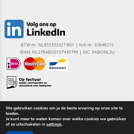
BTW nr.: NL855333327.B01 | KvK nr.: 63648210
IBAN: NL27RABO0157445798 | BIC: RABONL2U
We gebruiken cookies om je de beste ervaring op onze site te
bieden.
Copyright © 2023 Barrera B.V. Alle rechten voorbehouden.
Je kunt meer te weten komen over welke cookies we gebruiken
of ze uitschakelen in
settings
.