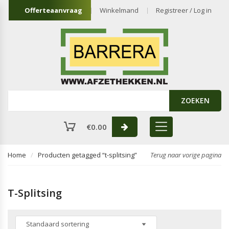
Offerteaanvraag
Winkelmand
Registreer / Log in
ZOEKEN
€
0.00
Home
Producten getagged “t-splitsing”
Terug naar vorige pagina
T-Splitsing