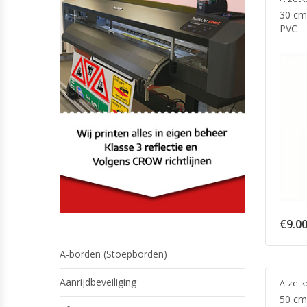
30 cm
PVC
€
9.0
A-borden (Stoepborden)
Aanrijdbeveiliging
Afzetk
50 cm 