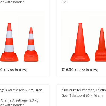
et witte banden
PVC
50
€
16.30
(
€
17.55
in BTW)
(
€
19.72
in BTW)
egels
,
Afzetkegels 50 cm
,
Eigen
Aluminium tekstborden
,
Tekstb
n
Geel Tekstbord 60 x 40 cm
 Oranje Afzetkegel 2.3 kg
et witte banden