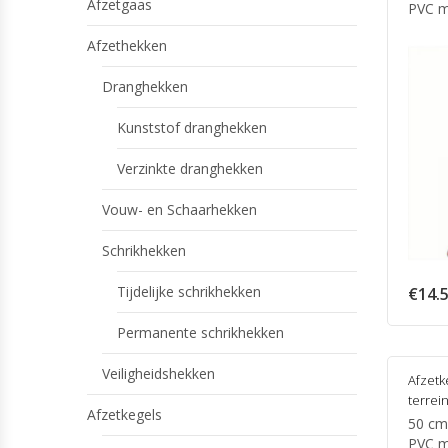
Afzetgaas
PVC m
Afzethekken
Dranghekken
Kunststof dranghekken
Verzinkte dranghekken
Vouw- en Schaarhekken
Schrikhekken
Tijdelijke schrikhekken
€
14.
Permanente schrikhekken
Veiligheidshekken
Afzetk
terrei
Afzetkegels
50 cm
PVC m