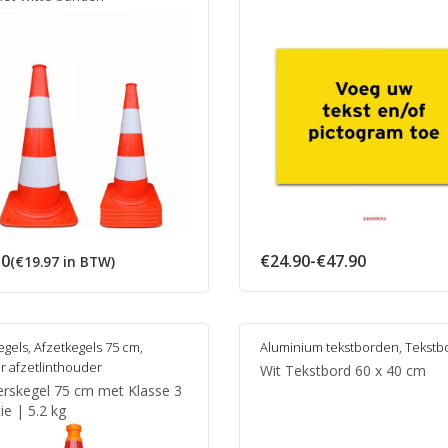
Prijsklasse
50
€
24.90
-
€
47.90
(
€
19.97
in BTW)
€24.90
tot
€47.90
egels
,
Afzetkegels 75 cm
,
Aluminium tekstborden
,
Tekstb
r afzetlinthouder
Wit Tekstbord 60 x 40 cm
erskegel 75 cm met Klasse 3
tie | 5.2 kg