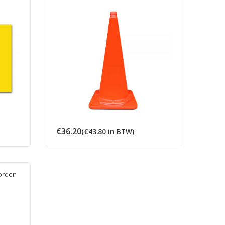
:
€
36.20
(
€
43.80
in BTW)
orden