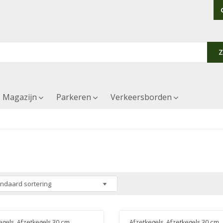
Magazijn
Parkeren
Verkeersborden
egels
,
Afzetkegels 30 cm
Afzetkegels
,
Afzetkegels 30 cm