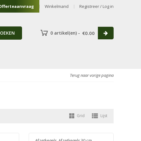
Offerteaanvraag
Winkelmand
Registreer / Log in
ZOEKEN
0 artikel(en) -
€
0.00
Terug naar vorige pagina
Grid
Lijst
Afzetkegels
,
Afzetkegels 30 cm