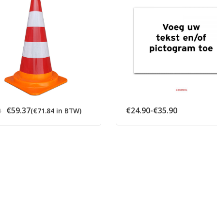
Oorspronkelijke
Huidige
Prijsklasse
€
59.37
€
24.90
-
€
35.90
0
(
€
71.84
in BTW)
prijs
prijs
€24.90
was:
is:
tot
€62.50.
€59.37.
€35.90