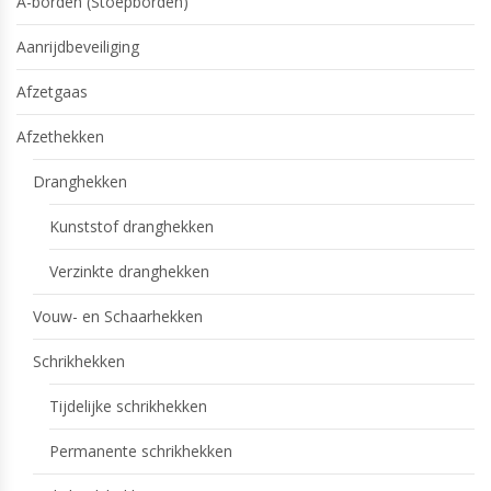
A-borden (Stoepborden)
Aanrijdbeveiliging
Afzetgaas
Afzethekken
Dranghekken
Kunststof dranghekken
Verzinkte dranghekken
Vouw- en Schaarhekken
Schrikhekken
Tijdelijke schrikhekken
Permanente schrikhekken