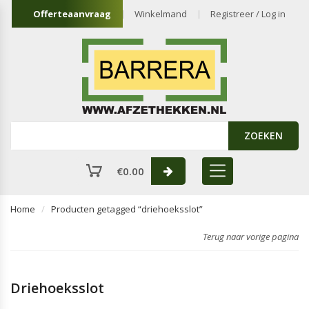
Offerteaanvraag
Winkelmand
Registreer / Log in
ZOEKEN
€
0.00
Home
Producten getagged “driehoeksslot”
Terug naar vorige pagina
Driehoeksslot