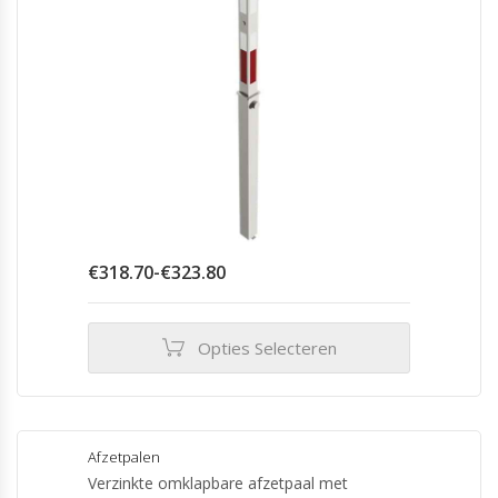
Prijsklasse:
€
318.70
-
€
323.80
€318.70
tot
€323.80
Opties Selecteren
Dit
product
heeft
meerdere
Afzetpalen
variaties.
Verzinkte omklapbare afzetpaal met
Deze