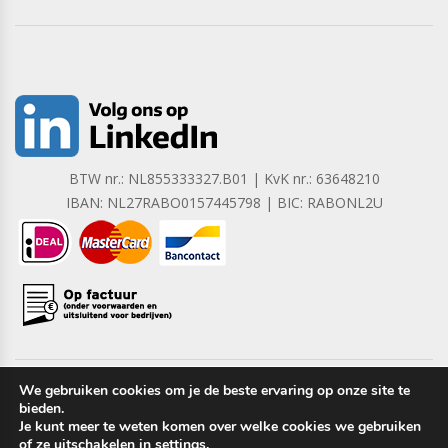
BTW nr.: NL855333327.B01 | KvK nr.: 63648210
IBAN: NL27RABO0157445798 | BIC: RABONL2U
We gebruiken cookies om je de beste ervaring op onze site te
bieden.
Copyright © 2023 Barrera B.V. Alle rechten voorbehouden.
Je kunt meer te weten komen over welke cookies we gebruiken
of ze uitschakelen in
settings
.