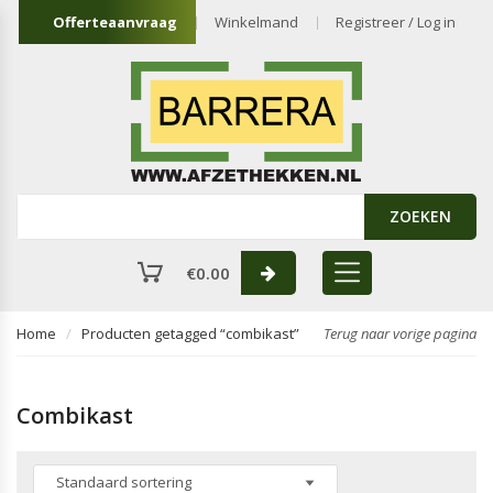
Offerteaanvraag
Winkelmand
Registreer / Log in
ZOEKEN
€
0.00
Home
Producten getagged “combikast”
Terug naar vorige pagina
Combikast