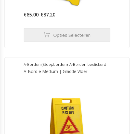
Prijsklasse:
€
85.00
-
€
87.20
€85.00
tot
€87.20
Opties Selecteren
Dit
product
heeft
meerdere
A-Borden (Stoepborden)
,
A-Borden bestickerd
variaties.
A-Bordje Medium | Gladde Vloer
Deze
optie
kan
gekozen
worden
op
de
productpagina