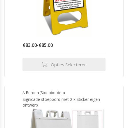
Prijsklasse:
€
83.00
-
€
85.00
€83.00
tot
€85.00
Opties Selecteren
Dit
product
heeft
meerdere
A-Borden (Stoepborden)
variaties.
Signicade stoepbord met 2 x Sticker eigen
Deze
ontwerp
optie
kan
gekozen
worden