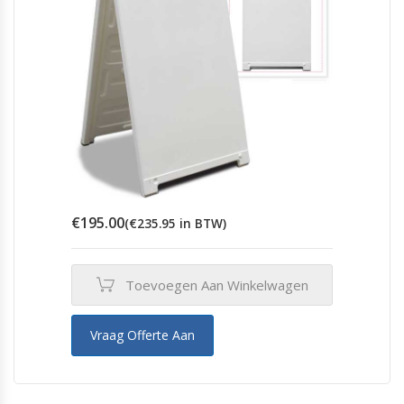
op
de
productpagina
€
195.00
(
€
235.95
in BTW)
Toevoegen Aan Winkelwagen
Vraag Offerte Aan