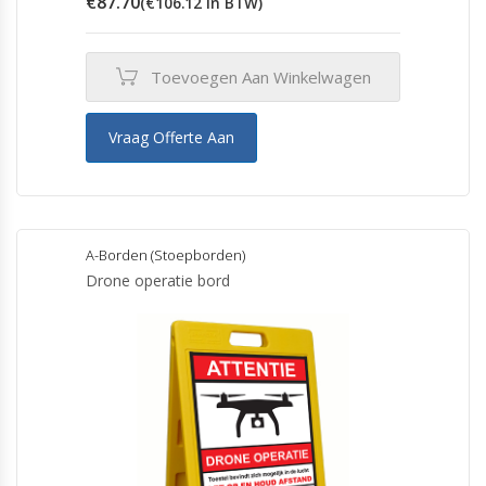
€
87.70
(
€
106.12
in BTW)
Toevoegen Aan Winkelwagen
Vraag Offerte Aan
A-Borden (Stoepborden)
Drone operatie bord