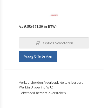
€
59.00
(
€
71.39
in BTW)
Opties Selecteren
Vraag Offerte Aan
Verkeersborden
,
Voorbeplakte tekstborden
,
Werk in Uitvoering (WIU)
Tekstbord fietsers oversteken