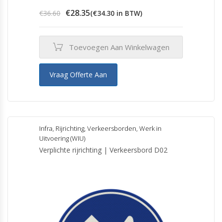
Oorspronkelijke
Huidige
€
28.35
€
36.60
(
€
34.30
in BTW)
prijs
prijs
was:
is:
€36.60.
€28.35.
Toevoegen Aan Winkelwagen
Vraag Offerte Aan
Infra
,
Rijrichting
,
Verkeersborden
,
Werk in
Uitvoering (WIU)
Verplichte rijrichting | Verkeersbord D02