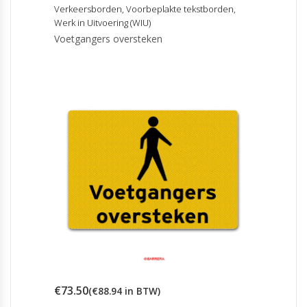
meerdere
Verkeersborden
,
Voorbeplakte tekstborden
,
variaties.
Werk in Uitvoering (WIU)
Deze
Voetgangers oversteken
optie
kan
gekozen
worden
op
de
productpagina
€
73.50
(
€
88.94
in BTW)