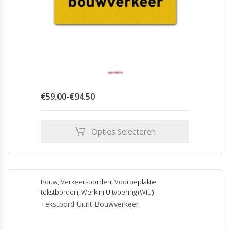
Prijsklasse:
€
59.00
-
€
94.50
€59.00
tot
€94.50
Opties Selecteren
Dit
product
heeft
meerdere
Bouw
,
Verkeersborden
,
Voorbeplakte
variaties.
tekstborden
,
Werk in Uitvoering (WIU)
Deze
Tekstbord Uitrit Bouwverkeer
optie
kan
gekozen