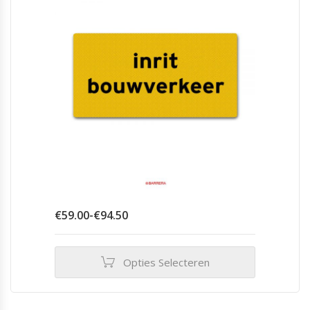
worden
op
de
productpagina
Prijsklasse:
€
59.00
-
€
94.50
€59.00
tot
€94.50
Opties Selecteren
Dit
product