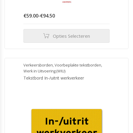
Prijsklasse:
€
59.00
-
€
94.50
€59.00
tot
€94.50
Opties Selecteren
Dit
product
heeft
meerdere
Verkeersborden
,
Voorbeplakte tekstborden
,
variaties.
Werk in Uitvoering (WIU)
Deze
Tekstbord In-/uitrit werkverkeer
optie
kan
gekozen
worden
op
de
productpagina