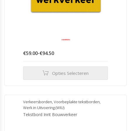
Prijsklasse:
€
59.00
-
€
94.50
€59.00
tot
€94.50
Opties Selecteren
Dit
product
heeft
meerdere
Verkeersborden
,
Voorbeplakte tekstborden
,
variaties.
Werk in Uitvoering (WIU)
Deze
Tekstbord Inrit Bouwverkeer
optie
kan
gekozen