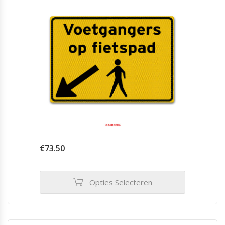
€
73.50
Opties Selecteren
Dit
product
heeft