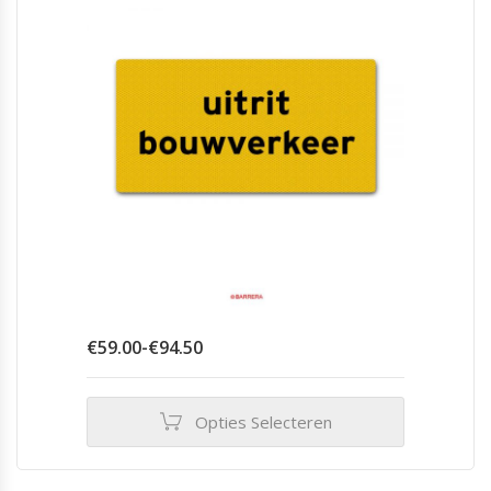
worden
op
de
productpagina
Prijsklasse:
€
59.00
-
€
94.50
€59.00
tot
€94.50
Opties Selecteren
Dit
product