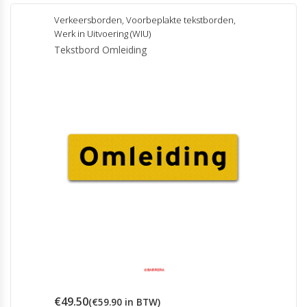
heeft
meerdere
Verkeersborden
,
Voorbeplakte tekstborden
,
variaties.
Werk in Uitvoering (WIU)
Deze
Tekstbord Omleiding
optie
kan
gekozen
worden
op
de
productpagina
€
49.50
(
€
59.90
in BTW)