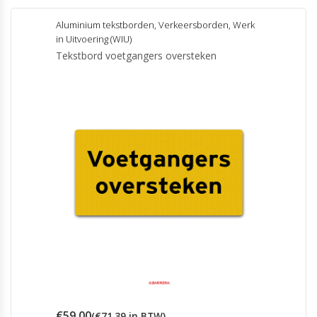
heeft
meerdere
Aluminium tekstborden
,
Verkeersborden
,
Werk
variaties.
in Uitvoering (WIU)
Deze
Tekstbord voetgangers oversteken
optie
kan
gekozen
worden
op
de
productpagina
€
59.00
(
€
71.39
in BTW)