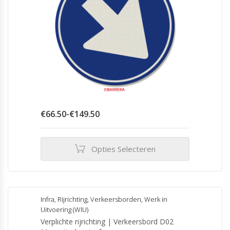
Prijsklasse:
€
66.50
-
€
149.50
€66.50
tot
€149.50
Opties Selecteren
Dit
product
heeft
meerdere
Infra
,
Rijrichting
,
Verkeersborden
,
Werk in
variaties.
Uitvoering (WIU)
Deze
Verplichte rijrichting | Verkeersbord D02
optie