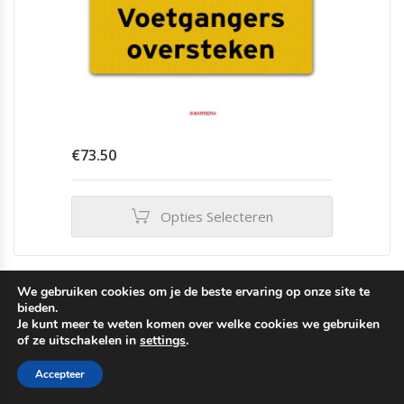
€
73.50
Opties Selecteren
Dit
product
heeft
We gebruiken cookies om je de beste ervaring op onze site te
meerdere
Infra
,
Overige geboden en verboden
,
bieden.
variaties.
Verkeersborden
,
Werk in Uitvoering (WIU)
Je kunt meer te weten komen over welke cookies we gebruiken
Deze
of ze uitschakelen in
settings
.
Voorrang op tegemoetkomend verkeer |
optie
Verkeersbord F06
kan
Accepteer
gekozen