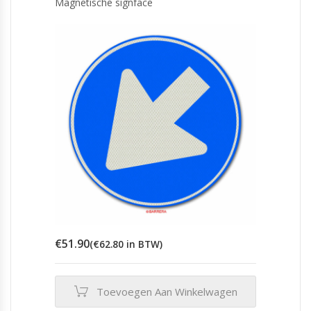
Magnetische signface
kan
gekozen
worden
op
de
productpagina
€
51.90
(
€
62.80
in BTW)
Toevoegen Aan Winkelwagen