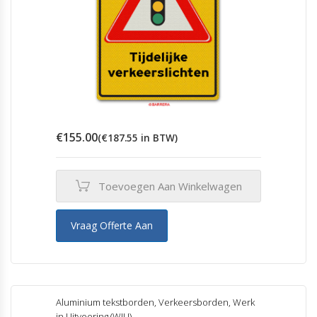
€
155.00
(
€
187.55
in BTW)
Toevoegen Aan Winkelwagen
Vraag Offerte Aan
Aluminium tekstborden
,
Verkeersborden
,
Werk
in Uitvoering (WIU)