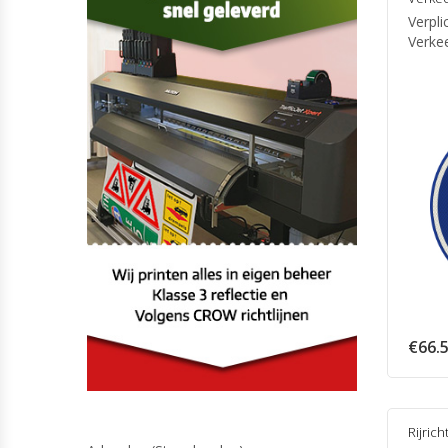
Verpli
Verke
€
66.
Rijrich