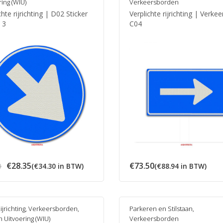
ring (WIU)
Verkeersborden
chte rijrichting | D02 Sticker
Verplichte rijrichting | Verke
 3
C04
Oorspronkelijke
Huidige
€
28.35
€
73.50
0
(
€
34.30
in BTW)
(
€
88.94
in BTW)
prijs
prijs
was:
is:
€36.60.
€28.35.
ijrichting
,
Verkeersborden
,
Parkeren en Stilstaan
,
n Uitvoering (WIU)
Verkeersborden