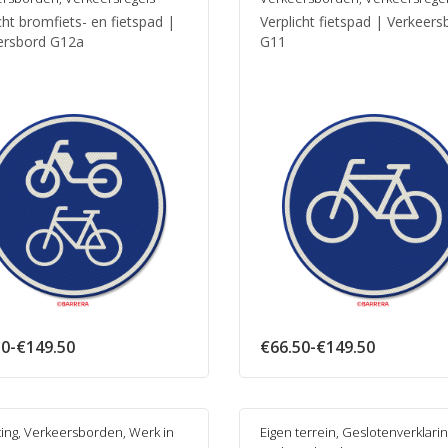
cht bromfiets- en fietspad |
Verplicht fietspad | Verkeers
ersbord G12a
G11
Prijsklasse:
Prijsklass
50
-
€
149.50
€
66.50
-
€
149.50
€66.50
€66.50
tot
tot
€149.50
€149.50
ting
,
Verkeersborden
,
Werk in
Eigen terrein
,
Geslotenverklarin