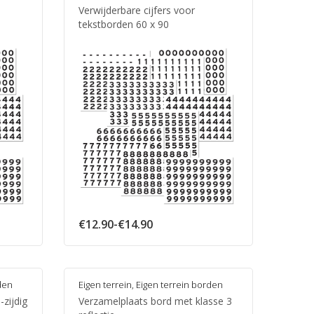
Verwijderbare cijfers voor
tekstborden 60 x 90
Prijsklasse:
€
12.90
-
€
14.90
€12.90
tot
€14.90
den
Eigen terrein
,
Eigen terrein borden
zijdig
Verzamelplaats bord met klasse 3