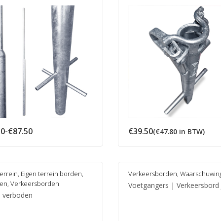
Prijsklasse:
50
-
€
87.50
€
39.50
(
€
47.80
in BTW)
€43.50
tot
€87.50
terrein
,
Eigen terrein borden
,
Verkeersborden
,
Waarschuwin
ren
,
Verkeersborden
Voetgangers | Verkeersbord 
n verboden