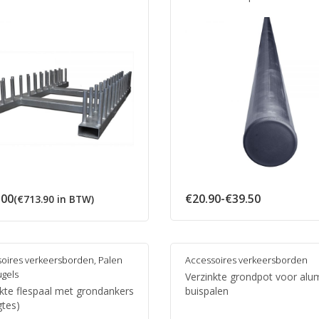
Prijsklasse
.00
€
20.90
-
€
39.50
(
€
713.90
in BTW)
€20.90
tot
€39.50
oires verkeersborden
,
Palen
Accessoires verkeersborden
gels
Verzinkte grondpot voor alu
nkte flespaal met grondankers
buispalen
gtes)