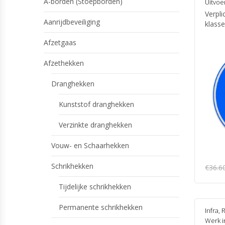
A-borden (Stoepborden)
Uitvoe
Verpli
Aanrijdbeveiliging
klasse
Afzetgaas
Afzethekken
Dranghekken
Kunststof dranghekken
Verzinkte dranghekken
Vouw- en Schaarhekken
Schrikhekken
€
36.6
Tijdelijke schrikhekken
Permanente schrikhekken
Infra
,
R
Werk i