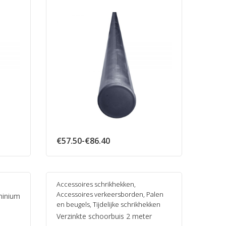
:
Prijsklasse:
€
57.50
-
€
86.40
€57.50
tot
€86.40
Accessoires schrikhekken
,
Accessoires verkeersborden
,
Palen
minium
en beugels
,
Tijdelijke schrikhekken
Verzinkte schoorbuis 2 meter