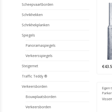
Scheepvaartborden
Schrikhekken
Schrikhekplanken
Spiegels
Panoramaspiegels
Verkeersspiegels
Steigernet
€
43.
Traffic Teddy ®
Verkeersborden
Eigen 
Parke
Bouwplaatsborden
Visse
Verkeersborden