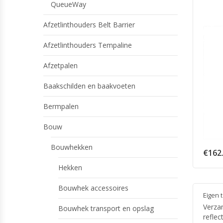
QueueWay
Afzetlinthouders Belt Barrier
Afzetlinthouders Tempaline
Afzetpalen
Baakschilden en baakvoeten
Bermpalen
Bouw
Bouwhekken
€
162
Hekken
Bouwhek accessoires
Eigen 
Verza
Bouwhek transport en opslag
reflec