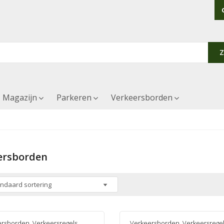
Magazijn
Parkeren
Verkeersborden
ersborden
ersborden
,
Verkeersregels
Verkeersborden
,
Verkeersrege