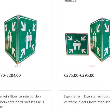
reflectie
Prijsklasse:
Prijsklas
.70
-
€
204.00
€
375.00
-
€
395.00
€162.70
€375.00
tot
tot
€204.00
€395.00
terrein
,
Eigen terrein borden
Eigen terrein
,
Eigen terrein bor
melplaats bord met klasse 3
Verzamelplaats bord met rich
tie