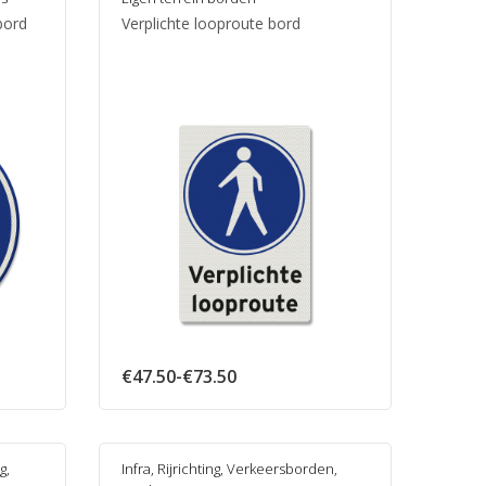
bord
Verplichte looproute bord
e:
Prijsklasse:
€
47.50
-
€
73.50
€47.50
tot
€73.50
g
,
Infra
,
Rijrichting
,
Verkeersborden
,