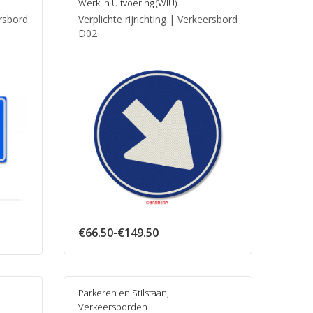
Werk in Uitvoering (WIU)
ersbord
Verplichte rijrichting | Verkeersbord
D02
Prijsklasse:
€
66.50
-
€
149.50
€66.50
tot
€149.50
Parkeren en Stilstaan
,
Verkeersborden