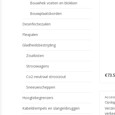
Bouwhek voeten en blokken
Bouwplaatsborden
Desinfectiezuilen
Flexpalen
Gladheidsbestrijding
Zoutkisten
Strooiwagens
€
73.
Co2-neutraal strooizout
Sneeuwscheppen
Access
Hoogtebegrenzers
Opsla
Verzin
Kabeldrempels en slangenbruggen
verke