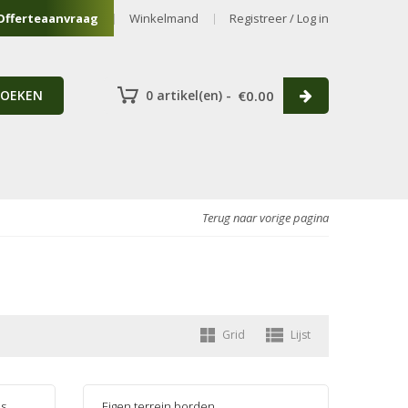
Offerteaanvraag
Winkelmand
Registreer / Log in
ZOEKEN
0 artikel(en) -
€
0.00
Terug naar vorige pagina
Grid
Lijst
ls
Eigen terrein borden