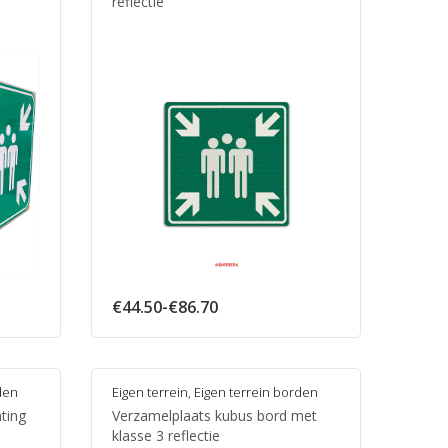
reflectie
se:
Prijsklasse:
€
44.50
-
€
86.70
€44.50
tot
€86.70
den
Eigen terrein
,
Eigen terrein borden
ting
Verzamelplaats kubus bord met
klasse 3 reflectie