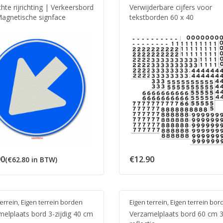
chte rijrichting | Verkeersbord
Verwijderbare cijfers voor
agnetische signface
tekstborden 60 x 40
90
€
12.90
(
€
62.80
in BTW)
terrein
,
Eigen terrein borden
Eigen terrein
,
Eigen terrein bor
melplaats bord 3-zijdig 40 cm
Verzamelplaats bord 60 cm 3-