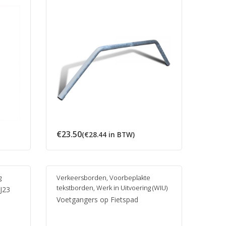
€
23.50
(
€
28.44
in BTW)
g
Verkeersborden
,
Voorbeplakte
tekstborden
,
Werk in Uitvoering (WIU)
J23
Voetgangers op Fietspad