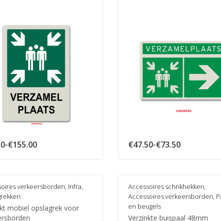
Prijsklasse:
Prijsklasse
50
-
€
155.00
€
47.50
-
€
73.50
€73.50
€47.50
tot
tot
€155.00
€73.50
oires verkeersborden
,
Infra
,
Accessoires schrikhekken
,
grekken
Accessoires verkeersborden
,
P
en beugels
kt mobiel opslagrek voor
ersborden
Verzinkte buispaal 48mm