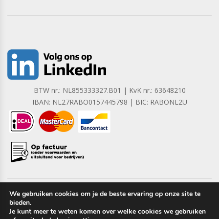
BTW nr.: NL855333327.B01 | KvK nr.: 63648210
IBAN: NL27RABO0157445798 | BIC: RABONL2U
We gebruiken cookies om je de beste ervaring op onze site te
bieden.
Copyright © 2023 Barrera B.V. Alle rechten voorbehouden.
Je kunt meer te weten komen over welke cookies we gebruiken