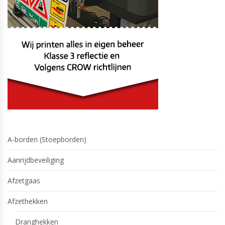
A-borden (Stoepborden)
Aanrijdbeveiliging
Afzetgaas
Afzethekken
Dranghekken