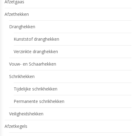
Afzetgaas
Afzethekken
Dranghekken
Kunststof dranghekken
Verzinkte dranghekken
Vouw- en Schaarhekken
Schrikhekken
Tijdelijke schrikhekken
Permanente schrikhekken
Veiligheidshekken
Afzetkegels