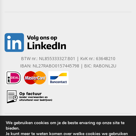
BTW nr.: NL855333327.B01 | KvK nr.: 63648210
IBAN: NL27RABO0157445798 | BIC: RABONL2U
We gebruiken cookies om je de beste ervaring op onze site te
bieden.
Copyright © 2023 Barrera B.V. Alle rechten voorbehouden.
Je kunt meer te weten komen over welke cookies we gebruiken