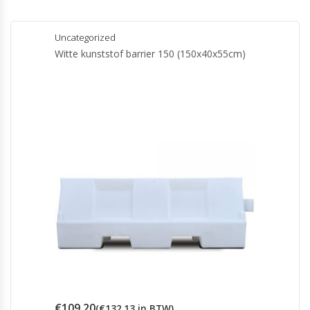
Uncategorized
Witte kunststof barrier 150 (150x40x55cm)
€
109.20
(
€
132.13
in BTW)