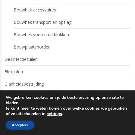
Bouwhek accessoires
Bouwhek transport en opslag
Bouwhek voeten en blokken
Bouwplaatsborden
Desinfectiezuilen
Flexpalen
Gladheidsbestrijding
Zoutkisten
We gebruiken cookies om je de beste ervaring op onze site te
bieden.
Je kunt meer te weten komen over welke cookies we gebruiken
Strooiwagens
of ze uitschakelen in
settings
.
Co2-neutraal strooizout
Accepteer
Sneeuwscheppen