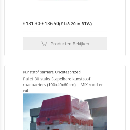
Prijsklasse:
€
131.30
-
€
136.50
(
€
145.20
in BTW)
€131.30
tot
€136.50
Producten Bekijken
Kunststof barriers
,
Uncategorized
Pallet 30 stuks Stapelbare kunststof
roadbarriers (100x40x60cm) – MIX rood en
wit