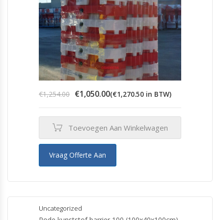
Oorspronkelijke
Huidige
€
1,050.00
€
1,254.00
(
€
1,270.50
in BTW)
prijs
prijs
was:
is:
€1,254.00.
€1,050.00.
Toevoegen Aan Winkelwagen
Vraag Offerte Aan
Uncategorized
Rode kunststof barrier 100 (100x40x100cm)