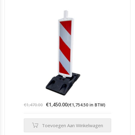
Oorspronkelijke
Huidige
€
1,450.00
€
1,470.00
(
€
1,754.50
in BTW)
prijs
prijs
was:
is:
€1,470.00.
€1,450.00.
Toevoegen Aan Winkelwagen