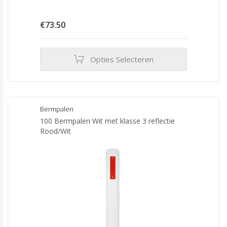
€
73.50
Opties Selecteren
Dit
product
heeft
meerdere
Bermpalen
variaties.
100 Bermpalen Wit met klasse 3 reflectie
Deze
Rood/Wit
optie
kan
gekozen
worden
op
de
productpagina