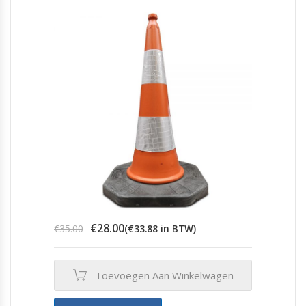
Oorspronkelijke
Huidige
€
28.00
€
35.00
(
€
33.88
in BTW)
prijs
prijs
was:
is:
€35.00.
€28.00.
Toevoegen Aan Winkelwagen