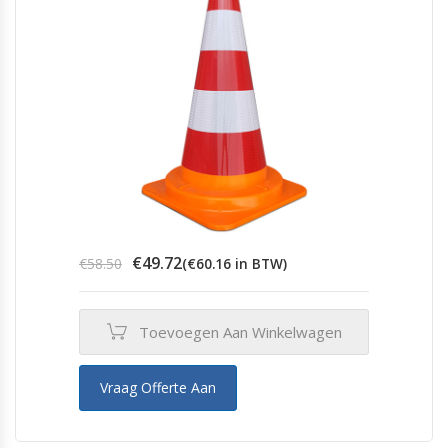
Oorspronkelijke
Huidige
€
49.72
€
58.50
(
€
60.16
in BTW)
prijs
prijs
was:
is:
€58.50.
€49.72.
Toevoegen Aan Winkelwagen
Vraag Offerte Aan