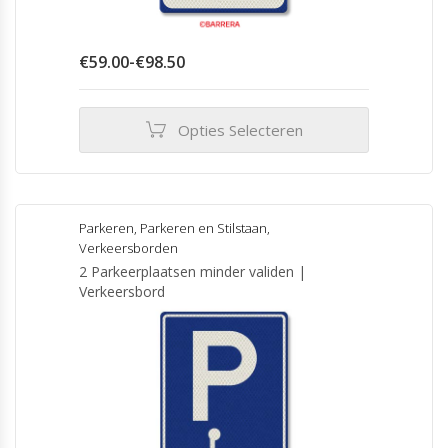
Prijsklasse:
€
59.00
-
€
98.50
€59.00
tot
€98.50
Opties Selecteren
Dit
product
heeft
meerdere
Parkeren
,
Parkeren en Stilstaan
,
variaties.
Verkeersborden
Deze
2 Parkeerplaatsen minder validen |
optie
Verkeersbord
kan
gekozen
worden
op
de
productpagina