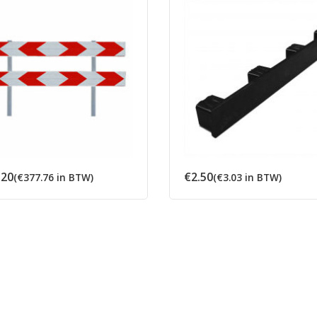
.20
€
2.50
(
€
377.76
in BTW)
(
€
3.03
in BTW)