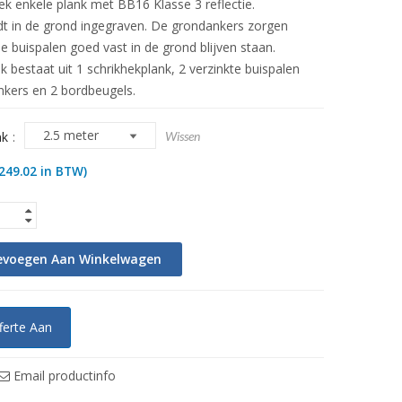
ek enkele plank met BB16 Klasse 3 reflectie.
dt in de grond ingegraven. De grondankers zorgen
e buispalen goed vast in de grond blijven staan.
k bestaat uit 1 schrikhekplank, 2 verzinkte buispalen
kers en 2 bordbeugels.
nk
Wissen
249.02
in BTW)
evoegen Aan Winkelwagen
ferte Aan
Email productinfo