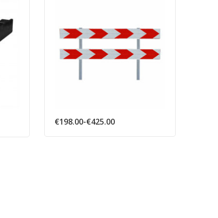
Prijsklasse:
€
198.00
-
€
425.00
€198.00
tot
€425.00