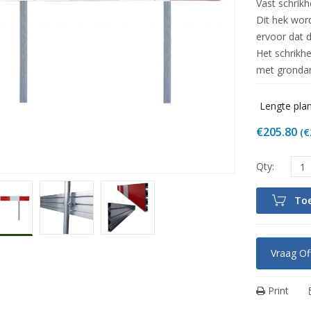
Vast schrikh
Dit hek wor
ervoor dat d
Het schrikhe
met grondan
Lengte pla
€
205.80
(
€
To
Vraag Of
Print