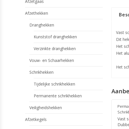
Afzetgaas
Afzethekken
Besc
Dranghekken
Vast s
Kunststof dranghekken
Dit he
Het sc
Verzinkte dranghekken
Het al
Vouw- en Schaarhekken
Het sch
Schrikhekken
Tijdelijke schrikhekken
Aanbe
Permanente schrikhekken
Perma
Veiligheidshekken
Schri
Vast 
Afzetkegels
Dubbe