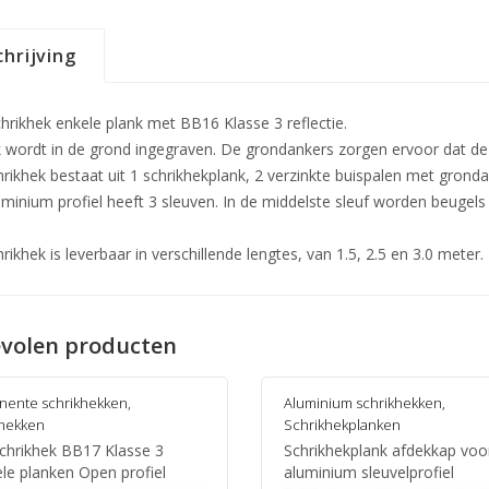
hrijving
chrikhek enkele plank met BB16 Klasse 3 reflectie.
k wordt in de grond ingegraven. De grondankers zorgen ervoor dat de 
hrikhek bestaat uit 1 schrikhekplank, 2 verzinkte buispalen met grond
uminium profiel heeft 3 sleuven. In de middelste sleuf worden beugel
rikhek is leverbaar in verschillende lengtes, van 1.5, 2.5 en 3.0 meter.
volen producten
nente schrikhekken
,
Aluminium schrikhekken
,
khekken
Schrikhekplanken
schrikhek BB17 Klasse 3
Schrikhekplank afdekkap voo
le planken Open profiel
aluminium sleuvelprofiel