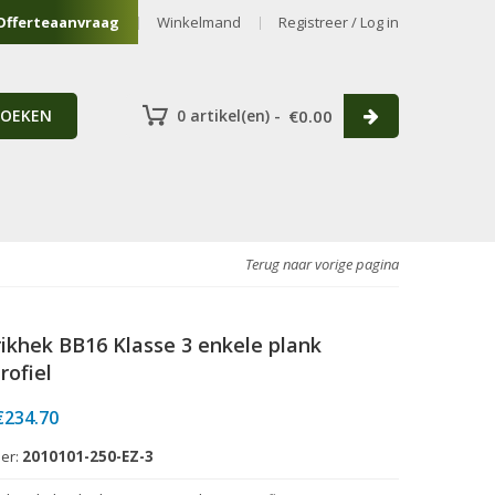
Offerteaanvraag
Winkelmand
Registreer / Log in
ZOEKEN
0 artikel(en) -
€
0.00
Terug naar vorige pagina
rikhek BB16 Klasse 3 enkele plank
rofiel
Prijsklasse:
€
234.70
€165.00
er:
2010101-250-EZ-3
tot
€234.70