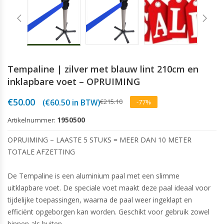
Tempaline | zilver met blauw lint 210cm en
inklapbare voet – OPRUIMING
Oorspronkelijke
Huidige
€
50.00
€
215.10
(
€
60.50
in BTW)
-77%
prijs
prijs
was:
is:
Artikelnummer:
1950500
€215.10.
€50.00.
OPRUIMING – LAASTE 5 STUKS = MEER DAN 10 METER
TOTALE AFZETTING
De Tempaline is een aluminium paal met een slimme
uitklapbare voet. De speciale voet maakt deze paal ideaal voor
tijdelijke toepassingen, waarna de paal weer ingeklapt en
efficiënt opgeborgen kan worden. Geschikt voor gebruik zowel
binnen als buiten.