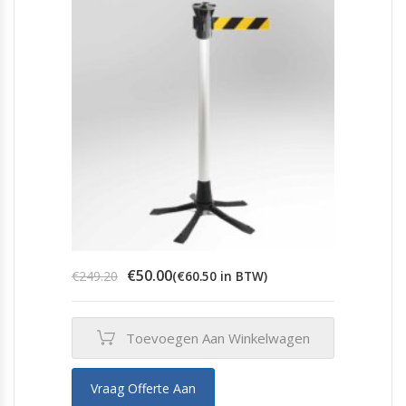
Oorspronkelijke
Huidige
€
50.00
€
249.20
(
€
60.50
in BTW)
prijs
prijs
was:
is:
€249.20.
€50.00.
Toevoegen Aan Winkelwagen
Vraag Offerte Aan