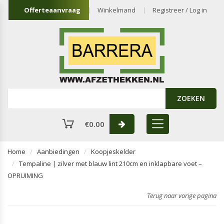
Offerteaanvraag
Winkelmand
Registreer / Log in
ZOEKEN
€
0.00
Home
Aanbiedingen
Koopjeskelder
Tempaline | zilver met blauw lint 210cm en inklapbare voet –
OPRUIMING
Terug naar vorige pagina