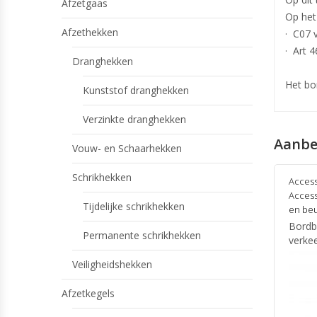
Afzetgaas
Op het
Afzethekken
· C07 
· Art 
Dranghekken
Het bo
Kunststof dranghekken
Verzinkte dranghekken
Aanbe
Vouw- en Schaarhekken
Schrikhekken
Access
Access
Tijdelijke schrikhekken
en beu
Bordb
Permanente schrikhekken
verke
Veiligheidshekken
Afzetkegels