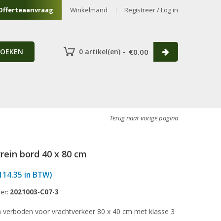
Offerteaanvraag
Winkelmand
Registreer / Log in
ZOEKEN
0 artikel(en) -
€
0.00
Terug naar vorige pagina
rrein bord 40 x 80 cm
114.35
in BTW)
er:
2021003-C07-3
in verboden voor vrachtverkeer 80 x 40 cm met klasse 3