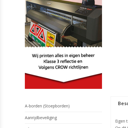
Besc
A-borden (Stoepborden)
Aanrijdbeveiliging
Eigen 
Op dit