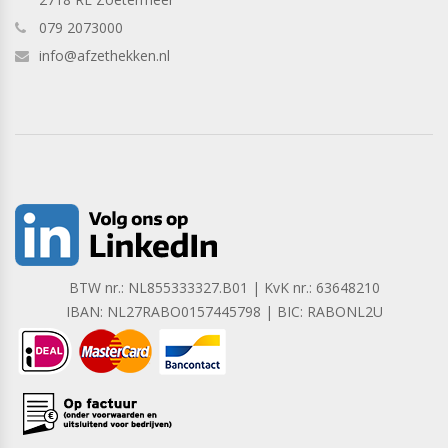
079 2073000
info@afzethekken.nl
BTW nr.: NL855333327.B01 | KvK nr.: 63648210
IBAN: NL27RABO0157445798 | BIC: RABONL2U