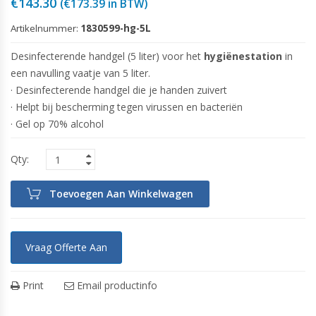
€
143.30
(
€
173.39
in BTW)
Artikelnummer:
1830599-hg-5L
Desinfecterende handgel (5 liter) voor het
hygiënestation
in
een navulling vaatje van 5 liter.
· Desinfecterende handgel die je handen zuivert
· Helpt bij bescherming tegen virussen en bacteriën
· Gel op 70% alcohol
Toevoegen Aan Winkelwagen
Vraag Offerte Aan
Print
Email productinfo