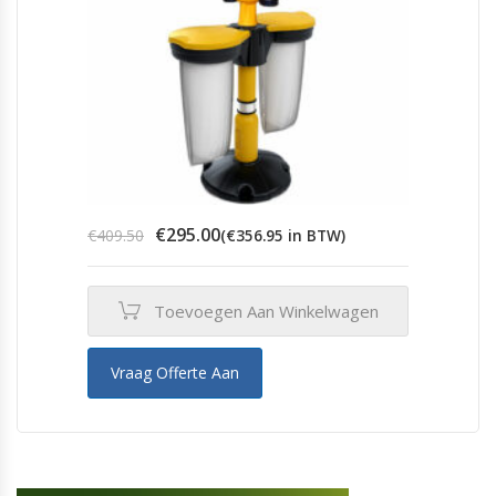
Oorspronkelijke
Huidige
€
295.00
€
409.50
(
€
356.95
in BTW)
prijs
prijs
was:
is:
€409.50.
€295.00.
Toevoegen Aan Winkelwagen
Vraag Offerte Aan