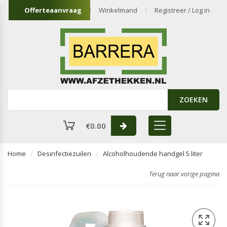
Offerteaanvraag
Winkelmand
Registreer / Log in
ZOEKEN
€
0.00
Home
Desinfectiezuilen
Alcoholhoudende handgel 5 liter
Terug naar vorige pagina