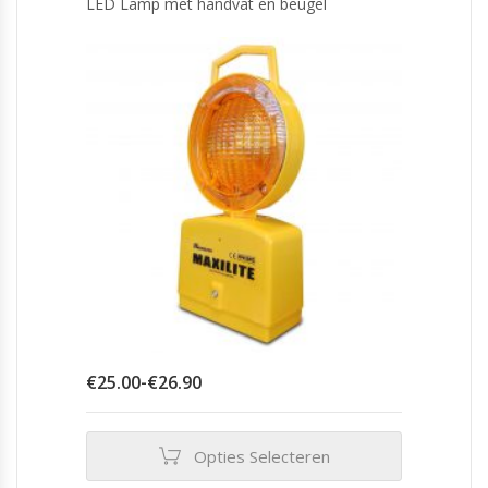
LED Lamp met handvat en beugel
Prijsklasse:
€
25.00
-
€
26.90
€25.00
tot
€26.90
Opties Selecteren