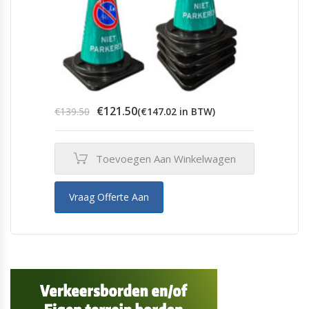
Oorspronkelijke
Huidige
€
121.50
€
139.50
(
€
147.02
in BTW)
prijs
prijs
was:
is:
€139.50.
€121.50.
Toevoegen Aan Winkelwagen
Vraag Offerte Aan