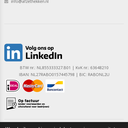
info@afzethekken.nl
BTW nr.: NL855333327.B01 | KvK nr.: 63648210
IBAN: NL27RABO0157445798 | BIC: RABONL2U