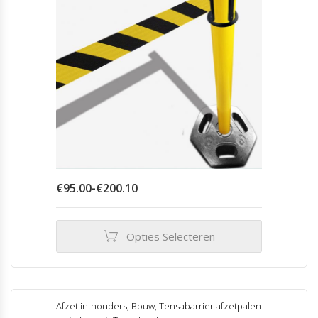
Prijsklasse:
€
95.00
-
€
200.10
€95.00
tot
€200.10
Opties Selecteren
Dit
product
heeft
meerdere
Afzetlinthouders
,
Bouw
,
Tensabarrier afzetpalen
variaties.