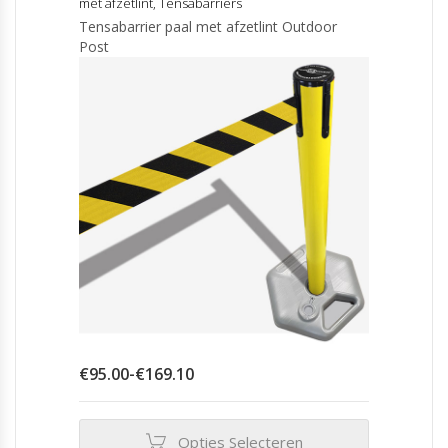
met afzetlint
,
Tensabarriers
Deze
Tensabarrier paal met afzetlint Outdoor
optie
Post
kan
gekozen
worden
op
de
productpagina
Prijsklasse:
€
95.00
-
€
169.10
€95.00
tot
€169.10
Opties Selecteren