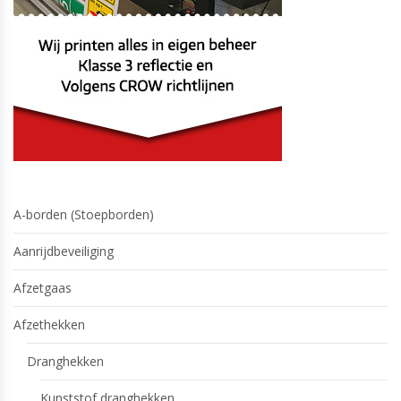
A-borden (Stoepborden)
Aanrijdbeveiliging
Afzetgaas
Afzethekken
Dranghekken
Kunststof dranghekken