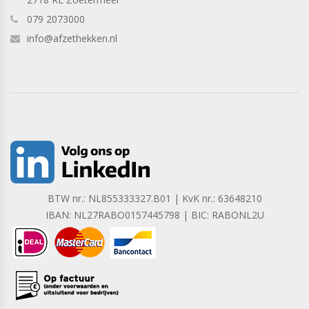
079 2073000
info@afzethekken.nl
BTW nr.: NL855333327.B01 | KvK nr.: 63648210
IBAN: NL27RABO0157445798 | BIC: RABONL2U