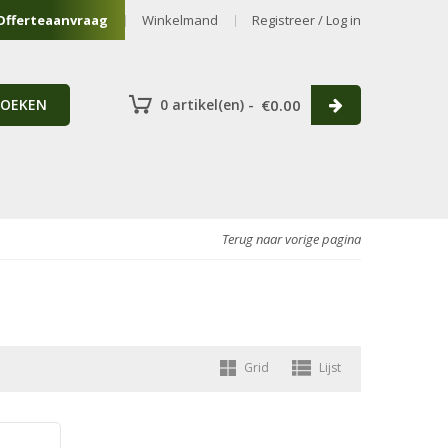
Offerteaanvraag
Winkelmand
Registreer / Log in
ZOEKEN
0 artikel(en) -
€
0.00
Terug naar vorige pagina
Grid
Lijst