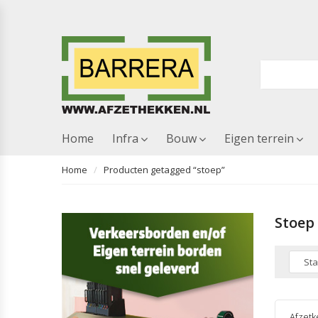
Home
Infra
Bouw
Eigen terrein
Home
Producten getagged “stoep”
Stoep
Afzetk