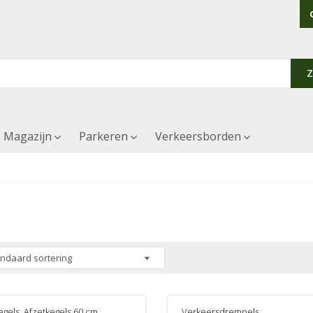
Magazijn
Parkeren
Verkeersborden
egels
,
Afzetkegels 60 cm
Verkeersdrempels