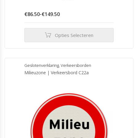
Prijsklasse:
€
86.50
-
€
149.50
€86.50
tot
€149.50
Opties Selecteren
Dit
product
heeft
meerdere
Geslotenverklaring
,
Verkeersborden
variaties.
Milieuzone | Verkeersbord C22a
Deze
optie
kan
gekozen
worden
op
de
productpagina