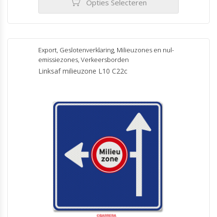
Opties Selecteren
Dit
product
heeft
meerdere
Export
,
Geslotenverklaring
,
Milieuzones en nul-
variaties.
emissiezones
,
Verkeersborden
Deze
Linksaf milieuzone L10 C22c
optie
kan
gekozen
worden
op
de
productpagina