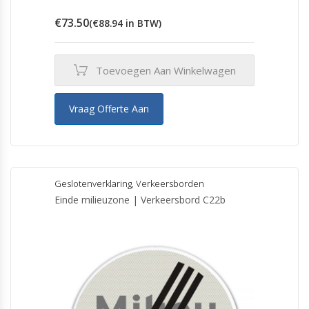
€
73.50
(
€
88.94
in BTW)
Toevoegen Aan Winkelwagen
Vraag Offerte Aan
Geslotenverklaring
,
Verkeersborden
Einde milieuzone | Verkeersbord C22b