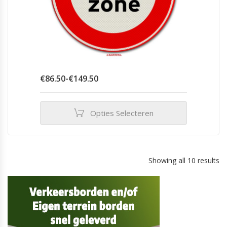
Prijsklasse:
€
86.50
-
€
149.50
€86.50
tot
€149.50
Opties Selecteren
Dit
product
heeft
meerdere
Showing all 10 results
variaties.
Deze
optie
kan
gekozen
worden