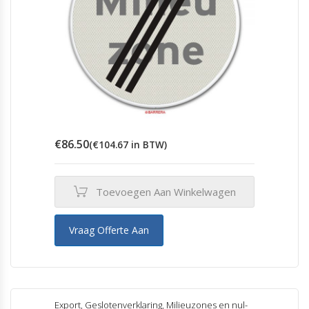
€
86.50
(
€
104.67
in BTW)
Toevoegen Aan Winkelwagen
Vraag Offerte Aan
Export
,
Geslotenverklaring
,
Milieuzones en nul-