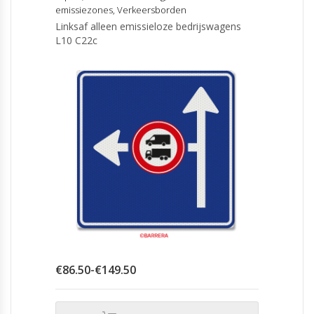
emissiezones
,
Verkeersborden
Linksaf alleen emissieloze bedrijswagens
L10 C22c
Prijsklasse:
€
86.50
-
€
149.50
€86.50
tot
€149.50