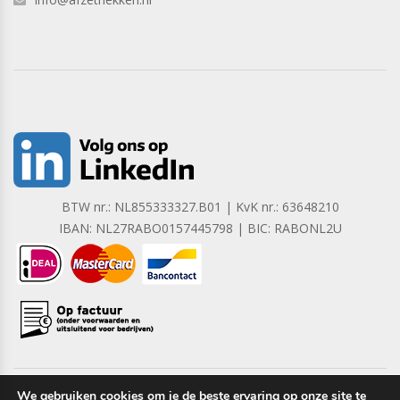
BTW nr.: NL855333327.B01 | KvK nr.: 63648210
IBAN: NL27RABO0157445798 | BIC: RABONL2U
We gebruiken cookies om je de beste ervaring op onze site te