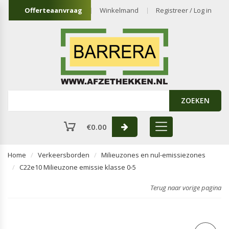
Offerteaanvraag
Winkelmand
Registreer / Log in
ZOEKEN
€
0.00
Home
Verkeersborden
Milieuzones en nul-emissiezones
C22e10 Milieuzone emissie klasse 0-5
Terug naar vorige pagina