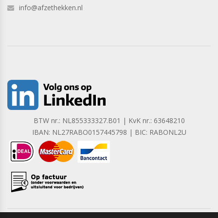
info@afzethekken.nl
BTW nr.: NL855333327.B01 | KvK nr.: 63648210
IBAN: NL27RABO0157445798 | BIC: RABONL2U