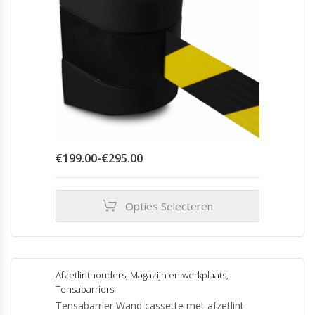
Prijsklasse:
€
199.00
-
€
295.00
€199.00
tot
€295.00
Opties Selecteren
Dit
product
heeft
meerdere
Afzetlinthouders
,
Magazijn en werkplaats
,
variaties.
Tensabarriers
Deze
Tensabarrier Wand cassette met afzetlint
optie