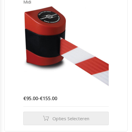
Midi
kan
gekozen
worden
op
de
productpagina
Prijsklasse:
€
95.00
-
€
155.00
€95.00
tot
€155.00
Opties Selecteren
Dit