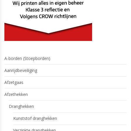
A-borden (Stoepborden)
Aanrijdbeveiliging
Afzetgaas
Afzethekken
Dranghekken
Kunststof dranghekken
Verzinkte dranghekken