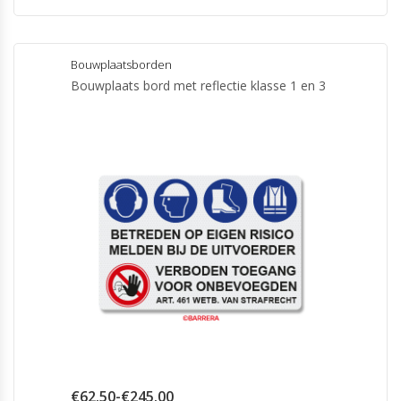
Dit
product
heeft
meerdere
Bouwplaatsborden
variaties.
Bouwplaats bord met reflectie klasse 1 en 3
Deze
optie
kan
gekozen
worden
op
de
productpagina
Prijsklasse:
€
62.50
-
€
245.00