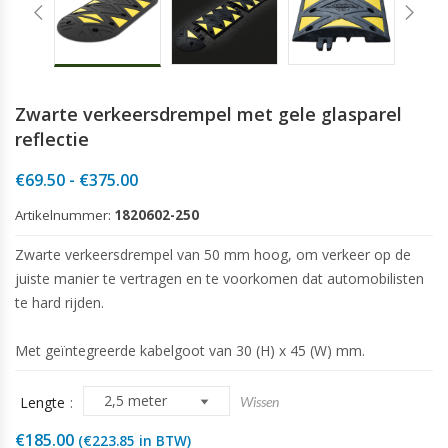
Zwarte verkeersdrempel met gele glasparel
reflectie
Prijsklasse:
€
69.50
-
€
375.00
€69.50
Artikelnummer:
1820602-250
tot
€375.00
Zwarte verkeersdrempel van 50 mm hoog, om verkeer op de
juiste manier te vertragen en te voorkomen dat automobilisten
te hard rijden.
Met geïntegreerde kabelgoot van 30 (H) x 45 (W) mm.
Lengte
Wissen
€
185.00
(
€
223.85
in BTW)