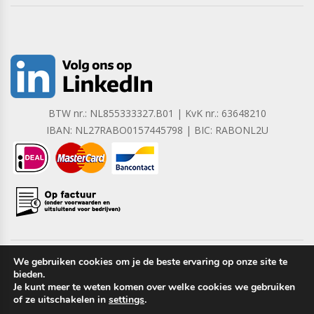
BTW nr.: NL855333327.B01 | KvK nr.: 63648210
IBAN: NL27RABO0157445798 | BIC: RABONL2U
We gebruiken cookies om je de beste ervaring op onze site te
bieden.
Copyright © 2023 Barrera B.V. Alle rechten voorbehouden.
Je kunt meer te weten komen over welke cookies we gebruiken
of ze uitschakelen in
settings
.