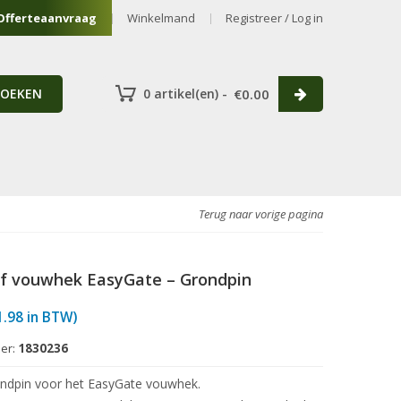
Offerteaanvraag
Winkelmand
Registreer / Log in
ZOEKEN
0 artikel(en) -
€
0.00
Terug naar vorige pagina
f vouwhek EasyGate – Grondpin
1.98
in BTW)
er:
1830236
ndpin voor het EasyGate vouwhek.