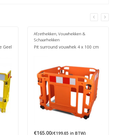
Afzethekken
,
Vouwhekken &
Uncat
Schaarhekken
Kuns
e Geel
Pit surround vouwhek 4 x 100 cm
Metal
se:
€
165.00
€
15.
(
€
199.65
in BTW)