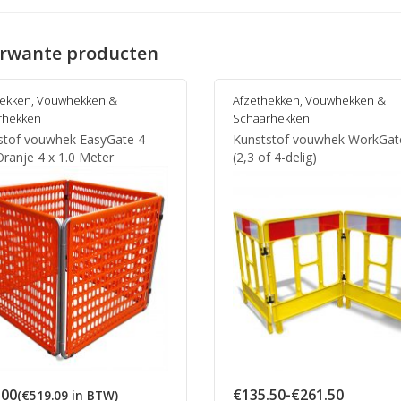
rwante producten
hekken
,
Vouwhekken &
Afzethekken
,
Vouwhekken &
rhekken
Schaarhekken
stof vouwhek EasyGate 4-
Kunststof vouwhek WorkGat
Oranje 4 x 1.0 Meter
(2,3 of 4-delig)
Prijsklas
.00
€
135.50
-
€
261.50
(
€
519.09
in BTW)