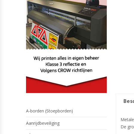
Besc
A-borden (Stoepborden)
Metale
Aanrijdbeveiliging
De gro