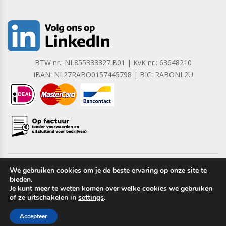
BTW nr.: NL855333327.B01 | KvK nr.: 63648210
IBAN: NL27RABO0157445798 | BIC: RABONL2U
We gebruiken cookies om je de beste ervaring op onze site te
bieden.
Copyright © 2023 Barrera B.V. Alle rechten voorbehouden.
Je kunt meer te weten komen over welke cookies we gebruiken
of ze uitschakelen in
settings
.
Accepteer