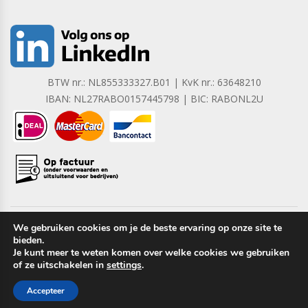
BTW nr.: NL855333327.B01 | KvK nr.: 63648210
IBAN: NL27RABO0157445798 | BIC: RABONL2U
We gebruiken cookies om je de beste ervaring op onze site te
bieden.
Copyright © 2023 Barrera B.V. Alle rechten voorbehouden.
Je kunt meer te weten komen over welke cookies we gebruiken
of ze uitschakelen in
settings
.
Accepteer