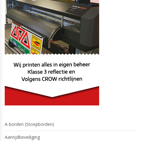
productpagina
A-borden (Stoepborden)
Aanrijdbeveiliging