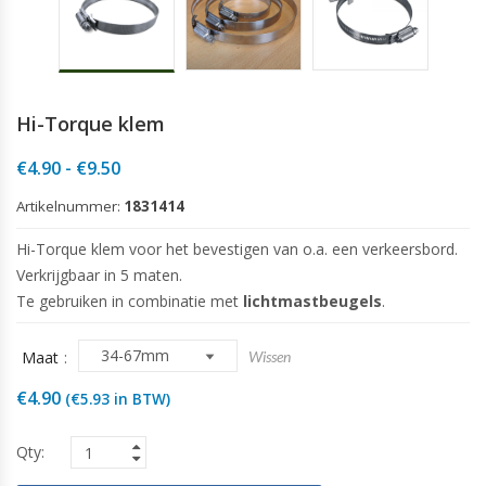
Hi-Torque klem
Prijsklasse:
€
4.90
-
€
9.50
€4.90
Artikelnummer:
tot
1831414
€9.50
Hi-Torque klem voor het bevestigen van o.a. een verkeersbord.
Verkrijgbaar in 5 maten.
Te gebruiken in combinatie met
lichtmastbeugels
.
Maat
Wissen
€
4.90
(
€
5.93
in BTW)