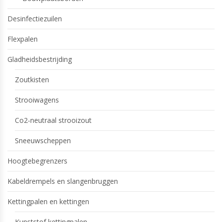
Desinfectiezuilen
Flexpalen
Gladheidsbestrijding
Zoutkisten
Strooiwagens
Co2-neutraal strooizout
Sneeuwscheppen
Hoogtebegrenzers
Kabeldrempels en slangenbruggen
Kettingpalen en kettingen
Kunststof kettingpalen