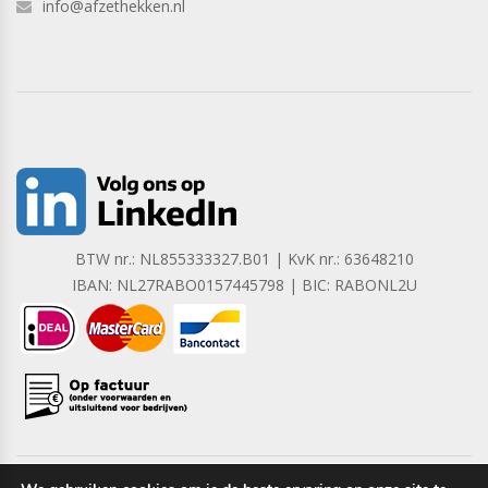
info@afzethekken.nl
BTW nr.: NL855333327.B01 | KvK nr.: 63648210
IBAN: NL27RABO0157445798 | BIC: RABONL2U