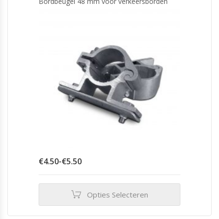
Bordbeugel 48 mm voor verkeersborden
Prijsklasse:
€
4.50
-
€
5.50
€4.50
tot
€5.50
Opties Selecteren
Dit