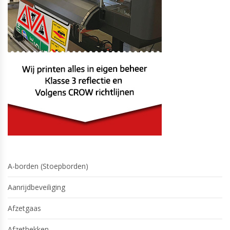
A-borden (Stoepborden)
Aanrijdbeveiliging
Afzetgaas
Afzethekken